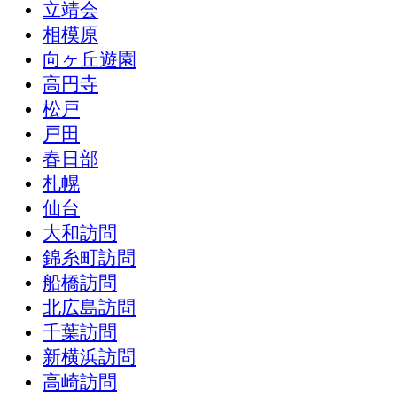
立靖会
相模原
向ヶ丘遊園
高円寺
松戸
戸田
春日部
札幌
仙台
大和訪問
錦糸町訪問
船橋訪問
北広島訪問
千葉訪問
新横浜訪問
高崎訪問