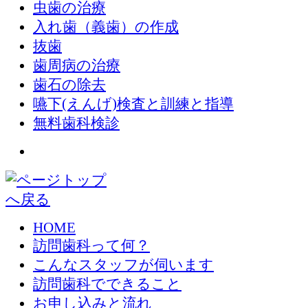
虫歯の治療
入れ歯（義歯）の作成
抜歯
歯周病の治療
歯石の除去
嚥下(えんげ)検査と訓練と指導
無料歯科検診
HOME
訪問歯科って何？
こんなスタッフが伺います
訪問歯科でできること
お申し込みと流れ